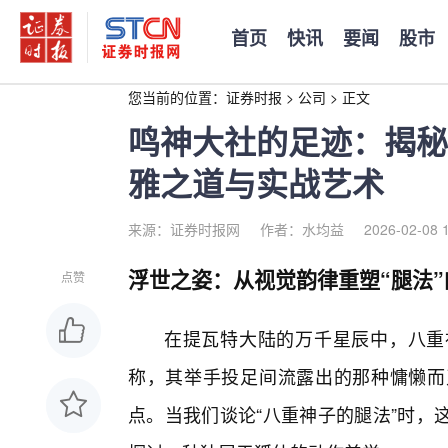
首页
快讯
要闻
股市
您当前的位置：
证券时报
>
公司
>
正文
鸣神大社的足迹：揭秘
雅之道与实战艺术
来源：证券时报网
作者：水均益
2026-02-08 
浮世之姿：从视觉韵律重塑“腿法
点赞
在提瓦特大陆的万千星辰中，八重
称，其举手投足间流露出的那种慵懒而
点。当我们谈论“八重神子的腿法”时，