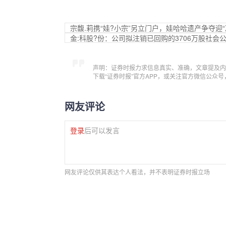
宗馥.莉携“娃?小宗”另立门户，娃哈哈遗产争夺迎“
金:科股?份：公司拟注销已回购的3706万股社会
声明：证券时报力求信息真实、准确，文章提及内
下载“证券时报”官方APP，或关注官方微信公众
网友评论
登录
后可以发言
网友评论仅供其表达个人看法，并不表明证券时报立场