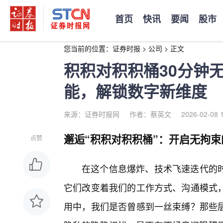
首页
快讯
要闻
股市
您当前的位置：
证券时报
>
公司
>
正文
积积对积积桶30分钟
能，解锁数字新维度
来源：证券时报网
作者：蔡英文
2026-02-08 
邂逅“积积对积积桶”：开启无拘
点赞
在这个信息爆炸、技术飞速迭代的
它们改变着我们的工作方式、沟通模式
用中，我们是否曾感到一丝束缚？那些