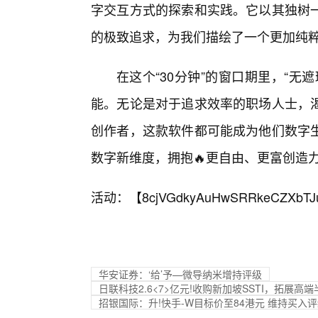
字交互方式的探索和实践。它以其独树
的极致追求，为我们描绘了一个更加纯
在这个“30分钟”的窗口期里，“无
能。无论是对于追求效率的职场人士，
创作者，这款软件都可能成为他们数字
数字新维度，拥抱🔥更自由、更富创造
活动：【
8cjVGdkyAuHwSRRkeCZXbTJ
华安证券：‘给’予—微导纳米增持评级
日联科技2.6<7>亿元!收购新加坡SSTI，拓展
招银国际：升!快手-W目标价至84港元 维持买入