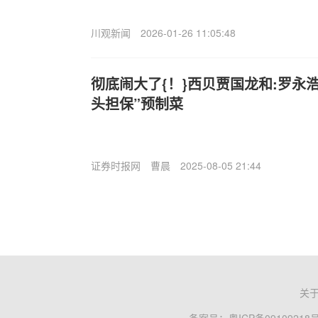
川观新闻
2026-01-26 11:05:48
彻底闹大了{！}西贝贾国龙和:罗永
头担保”预制菜
证券时报网
曹晨
2025-08-05 21:44
关