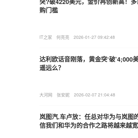
突?破4220美元，金价再创新高！
购门槛
IT之家
何亮亮
2026-01-27 09:42:48
达利欧话音刚落，黄金突‘破’4;000
遥远么？
大河网
张安妮
2026-02-07 21:04:48
岚图汽.车卢放：任总对华为与岚图
信我们和华为的合作之路将越来越宽