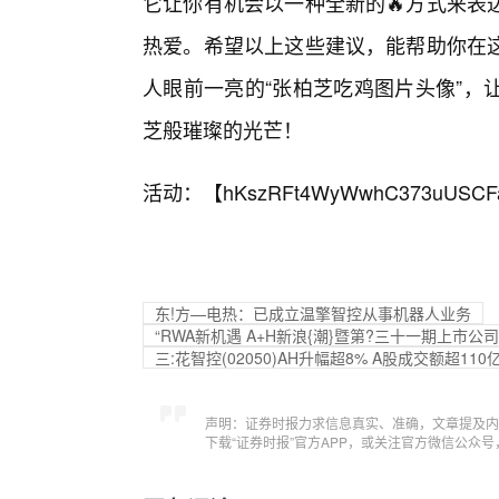
它让你有机会以一种全新的🔥方式来表
热爱。希望以上这些建议，能帮助你在这
人眼前一亮的“张柏芝吃鸡图片头像”，
芝般璀璨的光芒！
活动：【
hKszRFt4WyWwhC373uUSCF
东!方—电热：已成立温擎智控从事机器人业务
“RWA新机遇 A+H新浪{潮}暨第?三十一期上市
三:花智控(02050)AH升幅超8% A股成交额超110
声明：证券时报力求信息真实、准确，文章提及内
下载“证券时报”官方APP，或关注官方微信公众