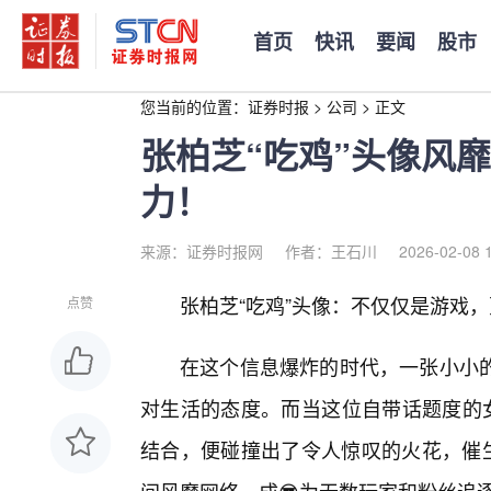
首页
快讯
要闻
股市
您当前的位置：
证券时报
>
公司
>
正文
张柏芝“吃鸡”头像风
力！
来源：证券时报网
作者：王石川
2026-02-08 
张柏芝“吃鸡”头像：不仅仅是游戏
点赞
在这个信息爆炸的时代，一张小小
对生活的态度。而当这位自带话题度的女
结合，便碰撞出了令人惊叹的火花，催生