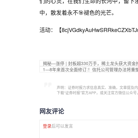
们的心灵，在我们生命的长河中，留下
中，散发着永不🎯褪色的光芒。
活动：【
8cjVGdkyAuHwSRRkeCZXbTJ
揭秘—涨停 | 封板超330万手，稀土龙头获大资金
1—8年来首次全面修订:！信托公司管理办法将重
声明：证券时报力求信息真实、准确，文章提及内
下载“证券时报”官方APP，或关注官方微信公众
网友评论
登录
后可以发言