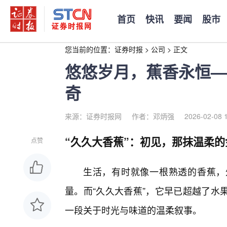
首页
快讯
要闻
股市
您当前的位置：
证券时报
>
公司
>
正文
悠悠岁月，蕉香永恒—
奇
来源：证券时报网
作者：邓炳强
2026-02-08 
“久久大香蕉”：初见，那抹温柔的
点赞
生活，有时就像一根熟透的香蕉，
量。而“久久大香蕉”，它早已超越了水
一段关于时光与味道的温柔叙事。