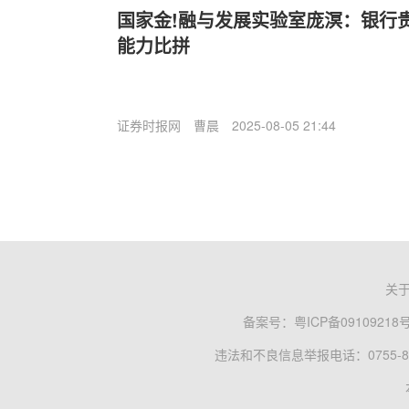
国家金!融与发展实验室庞溟：银行
能力比拼
证券时报网
曹晨
2025-08-05 21:44
关
备案号：
粤ICP备09109218
违法和不良信息举报电话：0755-83